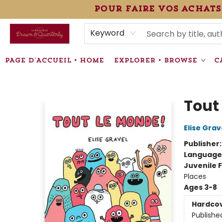
pour faire vos achats
HEURES • HOURS
ÉVÉNEMENTS • EVENTS
VENTES SPÉCIALISÉES • SPECIALTY SALES
F.A.Q
NEWSLETTER
INFORMATIONS SUPPLÉMENTAIRES TERMS & CONDIT
Keyword
PAGE D'ACCUEIL • HOME
EXPLORER • BROWSE
C
Librairie Drawn & Quarterly
Tout
Elise Grav
Publisher
Language
Juvenile F
Places
Ages 3-8
Hardco
Publishe