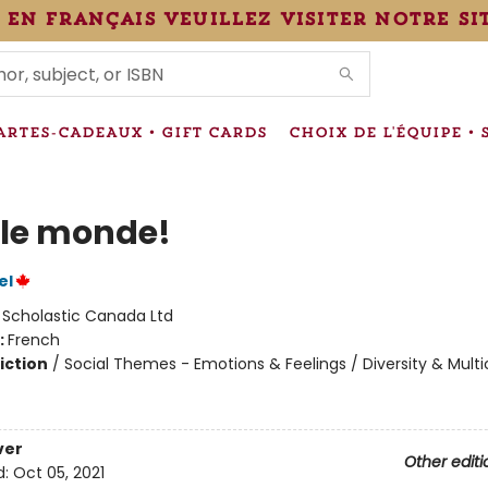
 en français veuillez visiter notre si
IONS
ARTES-CADEAUX • GIFT CARDS
CHOIX DE L'ÉQUIPE • 
 le monde!
el
:
Scholastic Canada Ltd
:
French
iction
/
Social Themes - Emotions & Feelings / Diversity & Multic
ver
Other editi
d:
Oct 05, 2021