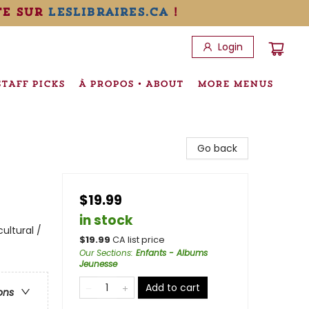
te sur
leslibraires.ca
!
Login
STAFF PICKS
À PROPOS • ABOUT
MORE MENUS
Go back
$19.99
in stock
ultural /
$
19.99
CA list price
Our Sections
:
Enfants - Albums
Jeunesse
Add to cart
ons