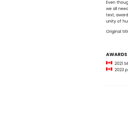
Even though
we all nee
text, awar
unity of h
Original tit
AWARDS
2021 S
2023 pri