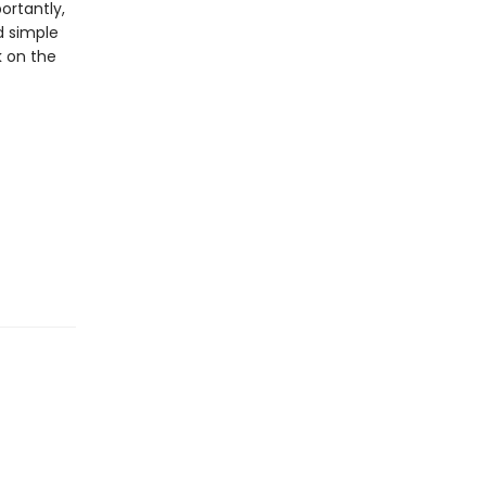
ortantly,
d simple
k on the