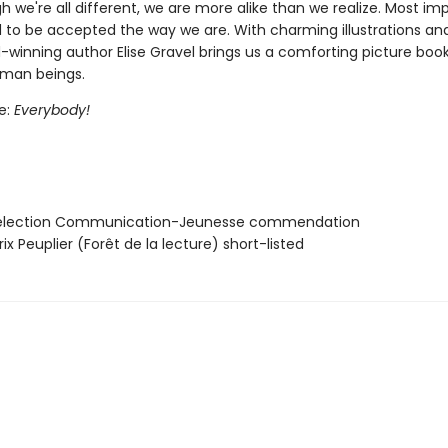
 we're all different, we are more alike than we realize. Most imp
d to be accepted the way we are. With charming illustrations an
d-winning author Elise Gravel brings us a comforting picture boo
uman beings.
le:
Everybody!
élection Communication-Jeunesse commendation
x Peuplier (Forêt de la lecture) short-listed