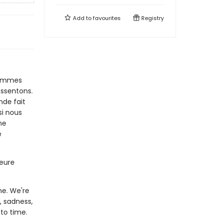
Add to
favourites
Registry
sommes
essentons.
nde fait
si nous
ne
e
teure
me. We're
, sadness,
to time.