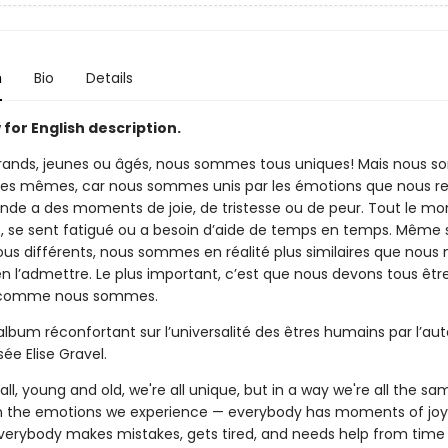
n
Bio
Details
for English description.
grands, jeunes ou âgés, nous sommes tous uniques! Mais nous 
 les mêmes, car nous sommes unis par les émotions que nous r
nde a des moments de joie, de tristesse ou de peur. Tout le mo
s, se sent fatigué ou a besoin d’aide de temps en temps. Même 
s différents, nous sommes en réalité plus similaires que nous 
en l’admettre. Le plus important, c’est que nous devons tous êtr
 comme nous sommes.
lbum réconfortant sur l’universalité des êtres humains par l’au
e Elise Gravel.
ll, young and old, we're all unique, but in a way we're all the sa
 in the emotions we experience — everybody has moments of joy
Everybody makes mistakes, gets tired, and needs help from time 