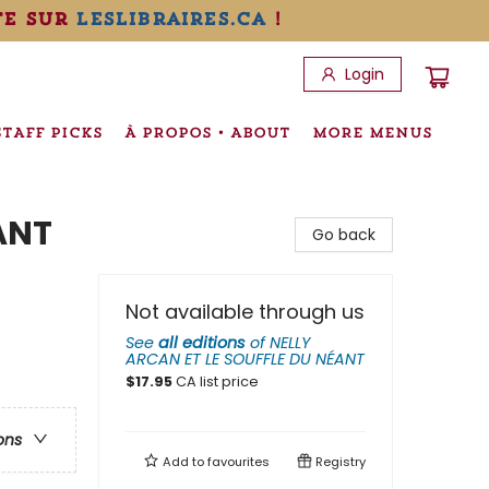
te sur
leslibraires.ca
!
Login
STAFF PICKS
À PROPOS • ABOUT
MORE MENUS
ANT
Go back
Not available through us
See
all editions
of
NELLY
ARCAN ET LE SOUFFLE DU NÉANT
$
17.95
CA list price
ons
Add to
favourites
Registry