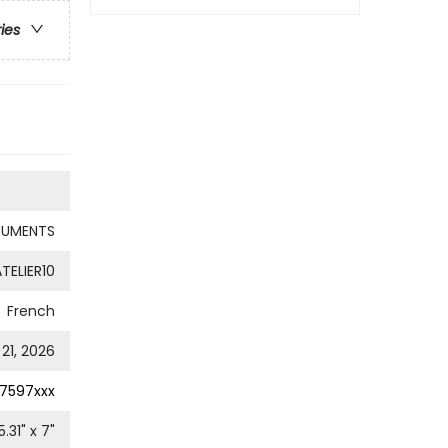
ries
UMENTS
TELIER10
French
21, 2026
7597xxx
5.31
" x
7
"