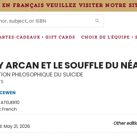
 en français veuillez visiter notre si
IONS
ARTES-CADEAUX • GIFT CARDS
CHOIX DE L'ÉQUIPE • 
Y ARCAN ET LE SOUFFLE DU NÉ
TION PHILOSOPHIQUE DU SUICIDE
TS
MCEWEN
:
ATELIER10
:
French
Other editi
d:
May 21, 2026