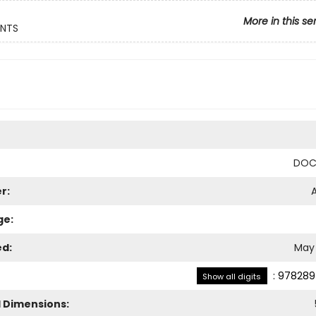
More in this se
NTS
DOC
r:
A
ge:
ed:
May 
:
978289
Show all digits
l Dimensions: