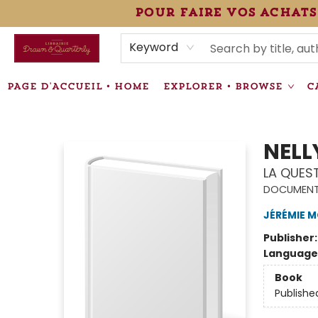
pour faire vos achats
HEURES • HOURS
ÉVÉNEMENTS • EVENTS
VENTES SPÉCIALISÉES • SPECIALTY SALES
F.A.Q
NEWSLETTER
INFORMATIONS SUPPLÉMENTAIRES TERMS & CONDIT
Keyword
PAGE D'ACCUEIL • HOME
EXPLORER • BROWSE
C
Librairie Drawn & Quarterly
NELL
LA QUES
DOCUMEN
JÉRÉMIE 
Publisher
Language
Book
Publishe