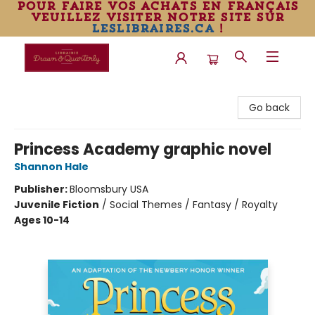
pour faire vos achats en français
veuillez visiter notre site sur
leslibraires.ca
!
Librairie Drawn & Quarterly
Go back
Princess Academy graphic novel
Shannon Hale
Publisher:
Bloomsbury USA
Juvenile Fiction
/
Social Themes / Fantasy / Royalty
Ages 10-14