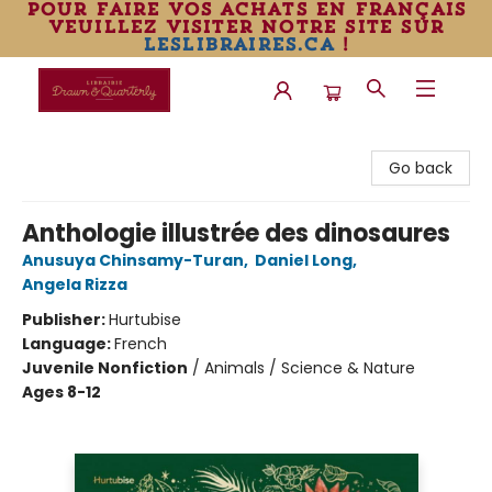
pour faire vos achats en français
veuillez visiter notre site sur
leslibraires.ca
!
Librairie Drawn & Quarterly
Go back
Anthologie illustrée des dinosaures
Anusuya Chinsamy-Turan
,
Daniel Long
,
Angela Rizza
Publisher:
Hurtubise
Language:
French
Juvenile Nonfiction
/
Animals / Science & Nature
Ages 8-12