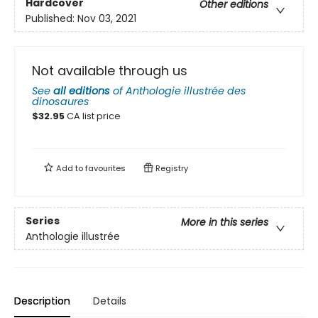
Hardcover
Other editions
Published:
Nov 03, 2021
Not available through us
See
all editions
of
Anthologie illustrée des
dinosaures
$
32.95
CA list price
Add to
favourites
Registry
Series
More in this series
Anthologie illustrée
Description
Details