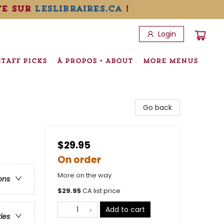
te sur
leslibraires.ca
!
Login
STAFF PICKS
À PROPOS • ABOUT
MORE MENUS
Go back
$29.95
On order
More on the way
ons
$
29.95
CA list price
Add to cart
ries