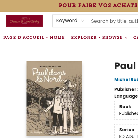
pour faire vos achats
HEURES • HOURS
ÉVÉNEMENTS • EVENTS
VENTES SPÉCIALISÉES • SPECIALTY SALES
F.A.Q
NEWSLETTER
INFORMATIONS SUPPLÉMENTAIRES TERMS & CONDIT
Keyword
PAGE D'ACCUEIL • HOME
EXPLORER • BROWSE
C
Librairie Drawn & Quarterly
Paul
Michel Rab
Publisher
Language
Book
Publishe
Series
BD ADUL