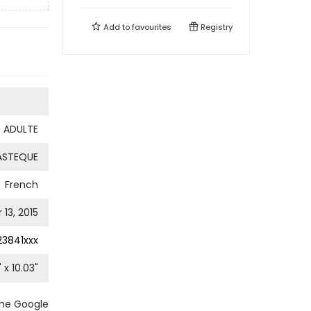
Add to
favourites
Registry
 ADULTE
ASTEQUE
French
13, 2015
3841xxx
" x
10.03
"
the Google