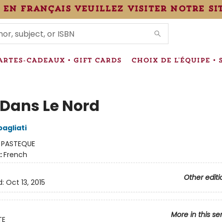
 en français veuillez visiter notre si
IONS
ARTES-CADEAUX • GIFT CARDS
CHOIX DE L'ÉQUIPE • 
 Dans Le Nord
agliati
:
PASTEQUE
:
French
Other editi
d:
Oct 13, 2015
More in this se
TE