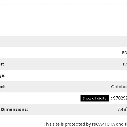
BD
r:
P
ge:
ed:
October 
:
978292
Show all digits
l Dimensions:
7.48
This site is protected by reCAPTCHA and 