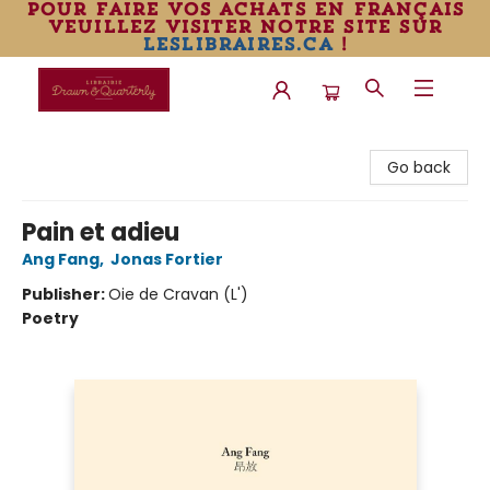
pour faire vos achats en français
veuillez visiter notre site sur
leslibraires.ca
!
Librairie Drawn & Quarterly
Go back
Pain et adieu
Ang Fang
,
Jonas Fortier
Publisher:
Oie de Cravan (L')
Poetry