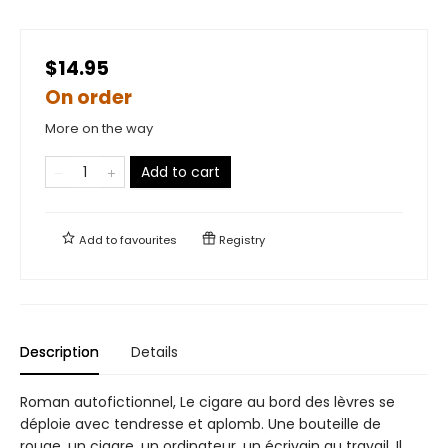
$14.95
On order
More on the way
Add to cart
Add to
favourites
Registry
Description
Details
Roman autofictionnel, Le cigare au bord des lèvres se
déploie avec tendresse et aplomb. Une bouteille de
rouge, un cigare, un ordinateur, un écrivain au travail. Il