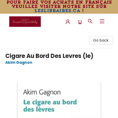
pour faire vos achats en français
veuillez visiter notre site sur
leslibraires.ca
!
Librairie Drawn & Quarterly
Go back
Cigare Au Bord Des Levres (le)
Akim Gagnon